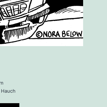
lm
m Hauch