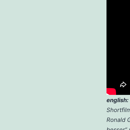
english:
Shortfil
Ronald 
besser“ 