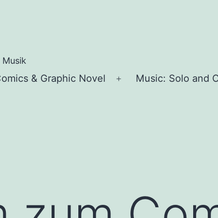
e Musik
omics & Graphic Novel
Music: Solo and C
ü
Menü
en
öffnen
m zum Com