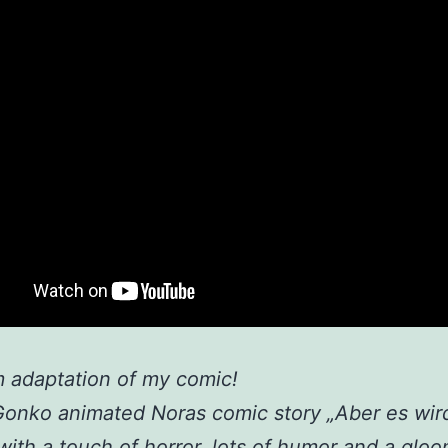
m adaptation of my comic!
Gonko animated Noras comic story „Aber es wir
with a touch of horror, lots of humor and a glo