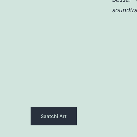
soundtra
Saatchi Art