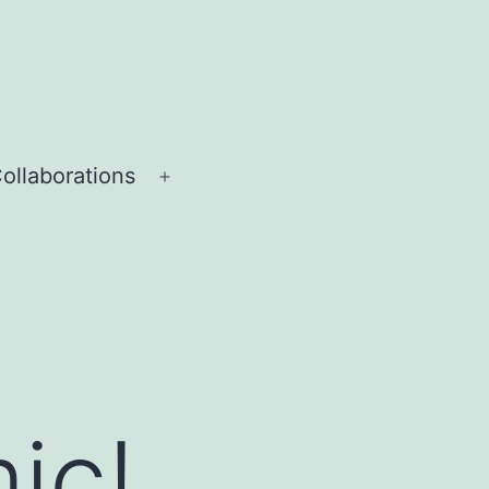
ollaborations
Menü
öffnen
ic!