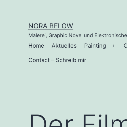
Zum
Inhalt
springen
NORA BELOW
Malerei, Graphic Novel und Elektronisch
Home
Aktuelles
Painting
C
Men
öffn
Contact – Schreib mir
Der Fil