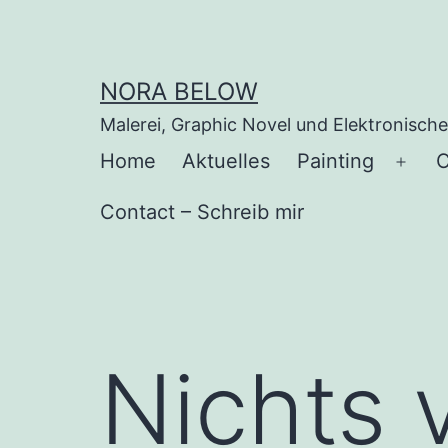
Zum
Inhalt
springen
NORA BELOW
Malerei, Graphic Novel und Elektronisch
Home
Aktuelles
Painting
C
Men
öffn
Contact – Schreib mir
Nichts 