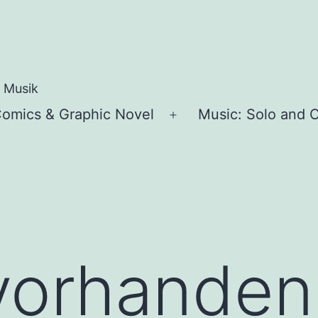
e Musik
omics & Graphic Novel
Music: Solo and C
ü
Menü
en
öffnen
vorhanden