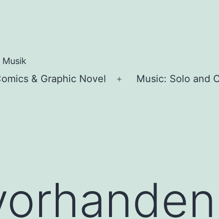
e Musik
omics & Graphic Novel
Music: Solo and C
ü
Menü
en
öffnen
vorhanden