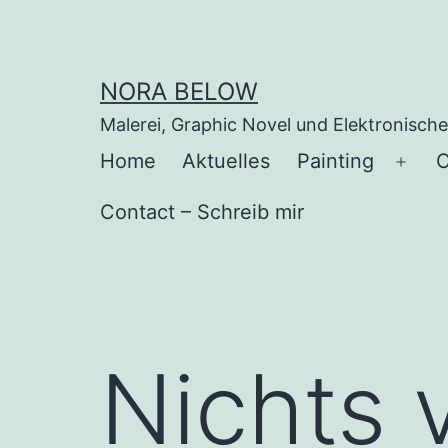
Zum
Inhalt
springen
NORA BELOW
Malerei, Graphic Novel und Elektronisch
Home
Aktuelles
Painting
C
Men
öffn
Contact – Schreib mir
Nichts 