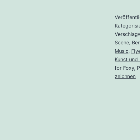
Veröffentl
Kategorisi
Verschlag
Scene
,
Ber
Music
,
Fly
Kunst und 
for Foxy
,
P
zeichnen