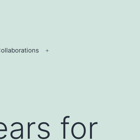
ollaborations
Menü
öffnen
ars for