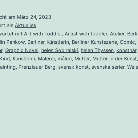
icht am
März 24, 2023
ert als
Aktuelles
wortet mit
Art with Toddler
,
Artist with toddler
,
Atelier
,
Berl
lin Pankow
,
Berliner Künstlerin
,
Berliner Kunstszene
,
Comic
,
er
,
Graphic Novel
,
helen Sobiralski
,
helen Thyssen
,
konstnär
Kind
,
Künstlerin
,
Malerei
,
måleri
,
Mutter
,
Mütter in der Kunst
ainting
,
Prenzlauer Berg
,
svensk konst
,
svenska serier
,
Weis