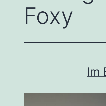
Foxy
Im 