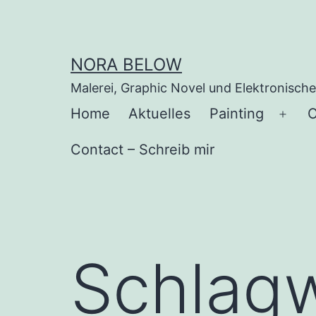
Zum
Inhalt
springen
NORA BELOW
Malerei, Graphic Novel und Elektronisch
Home
Aktuelles
Painting
C
Men
öffn
Contact – Schreib mir
Schlag