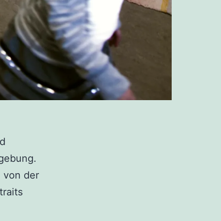
nd
bgebung.
e von der
raits