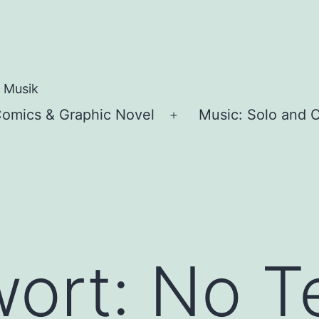
e Musik
omics & Graphic Novel
Music: Solo and C
ü
Menü
en
öffnen
wort:
No Te